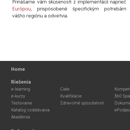
Prinášame vám skúsenosti z implementácií naprieč
Európou
, prispôsobené špecifickým potrebám
vášho regiónu a odvetvia.
Home
Riešenia
e-learning
Ciele
Kompet
e-kurzy
Kvalifikácie
360 Spä
Testovanie
Zdravotné spôsobilosti
Dokume
Katalóg vzdelávania
ePodpi
Akadémia