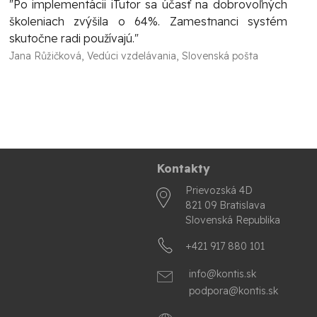
"Po implementácii iTutor sa účasť na dobrovoľných
školeniach zvýšila o 64%. Zamestnanci systém
skutočne radi používajú."
Jana Růžičková, Vedúci vzdelávania, Slovenská pošta
Kontakty
Prievozská 4D
821 09 Bratislava
Slovenská Republika
+421 917 880 101
info@k
onti
s.sk
podpora
@kon
tis
.sk