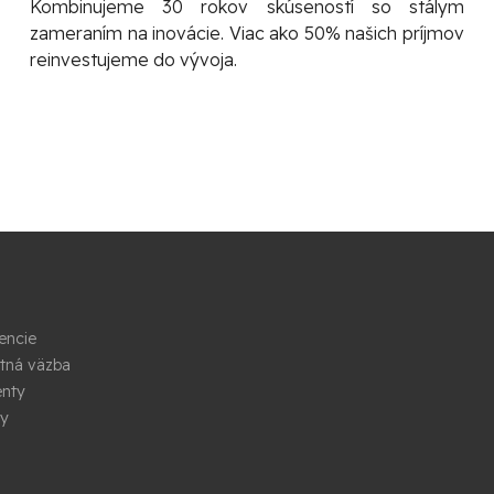
Kombinujeme 30 rokov skúseností so stálym
zameraním na inovácie. Viac ako 50% našich príjmov
reinvestujeme do vývoja.
encie
tná väzba
nty
sy